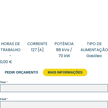
HORAS DE
CORRENTE
POTÊNCIA
TIPO DE
TRABALHO
127 [A]
88 kVa /
ALIMENTAÇÃO
-
70 kW
Gasóleo
0,00
€
PEDIR ORÇAMENTO
MAIS INFORMAÇÕES
Nome
*
Email
*