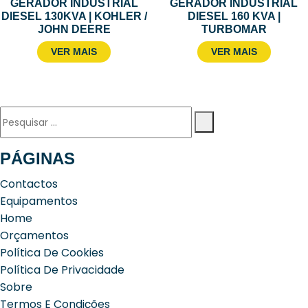
GERADOR INDUSTRIAL
GERADOR INDUSTRIAL
DIESEL 130KVA | KOHLER /
DIESEL 160 KVA |
JOHN DEERE
TURBOMAR
VER MAIS
VER MAIS
Pesquisar
por:
PÁGINAS
Contactos
Equipamentos
Home
Orçamentos
Política De Cookies
Política De Privacidade
Sobre
Termos E Condições